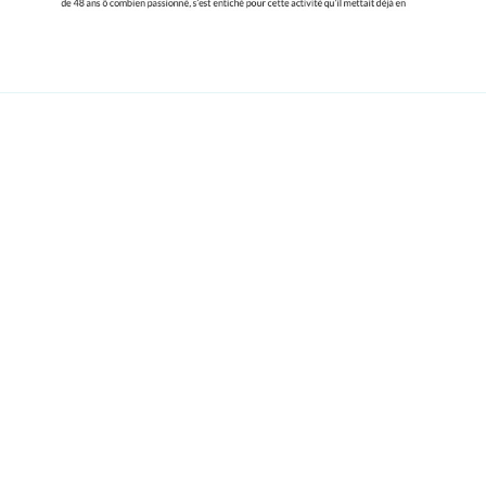
Adresse
:
Ma Maison Roule
39 impasse des clots
12240 Pradinas
Heures d’ouverture
:
Sur rendez-vous
Contact
:
contact@mamaisonroule.fr
06 85 23 15 21