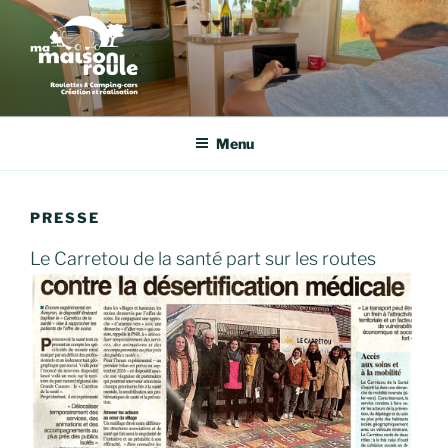
Aller
au
contenu
principal
MA MAISON ROULE
création et réalisation de tiny-houses et camping-cars
Menu
PRESSE
Le Carretou de la santé part sur les routes